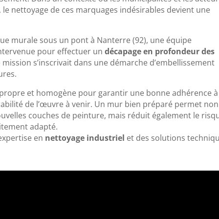
c, le nettoyage de ces marquages indésirables devient une
sque murale sous un pont à Nanterre (92), une équipe
 intervenue pour effectuer un
décapage en profondeur des
e mission s’inscrivait dans une démarche d’embellissement
ures.
ort propre et homogène pour garantir une bonne adhérence à
rabilité de l’œuvre à venir. Un mur bien préparé permet non
velles couches de peinture, mais réduit également le risq
aitement adapté.
 expertise en
nettoyage industriel
et des solutions techniq