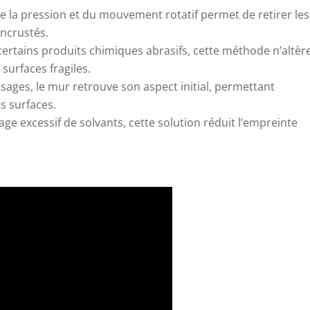
e la pression et du mouvement rotatif permet de retirer les
incrustés.
certains produits chimiques abrasifs, cette méthode n’altèr
surfaces fragiles.
sages, le mur retrouve son aspect initial, permettant
s surfaces.
sage excessif de solvants, cette solution réduit l’empreinte