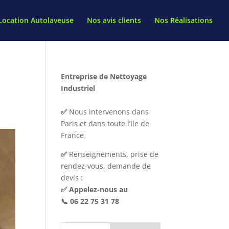
Location Autolaveuse
Nos avis clients
Nos Réalisations
Entreprise de Nettoyage
Industriel
✅
Nous intervenons dans
Paris et dans toute l’Ile de
France
✅
Renseignements, prise de
rendez-vous, demande de
devis :
✅ Appelez-nous au
📞
06 22 75 31 78