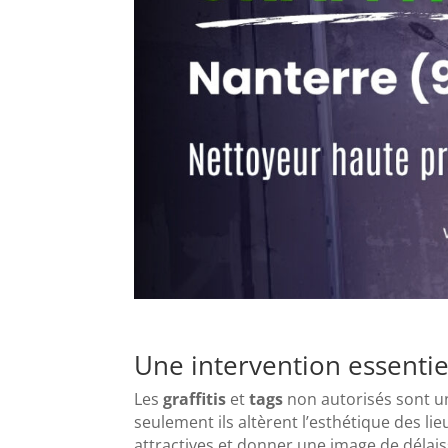
Une intervention essentie
Les
graffitis
et
tags
non autorisés sont u
seulement ils altèrent l’esthétique des l
attractives et donner une image de délais