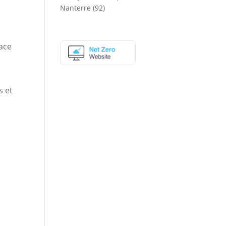
Nanterre (92)
lace
s et