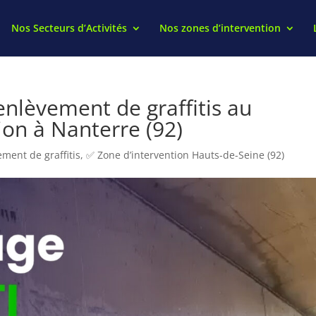
Nos Secteurs d’Activités
Nos zones d’intervention
nlèvement de graffitis au
ion à Nanterre (92)
ment de graffitis
,
✅ Zone d’intervention Hauts-de-Seine (92)