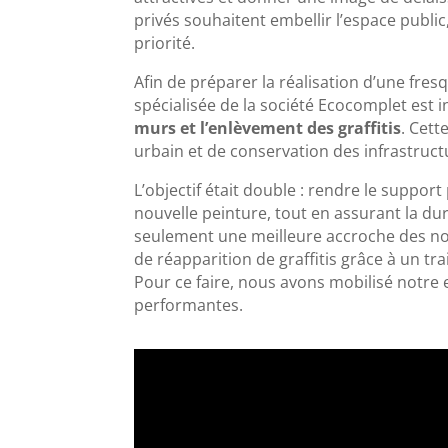
privés souhaitent embellir l’espace publi
priorité.
Afin de préparer la réalisation d’une fre
spécialisée de la société Ecocomplet est
murs et l’enlèvement des graffitis
. Cett
urbain et de conservation des infrastruct
L’objectif était double : rendre le supp
nouvelle peinture, tout en assurant la du
seulement une meilleure accroche des nou
de réapparition de graffitis grâce à un tr
Pour ce faire, nous avons mobilisé notre
performantes.