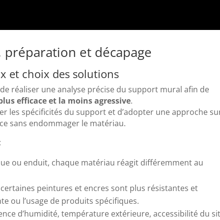
e, préparation et décapage
eux et choix des solutions
el de réaliser une analyse précise du support mural afin de
lus efficace et la moins agressive
.
er les spécificités du support et d’adopter une approche su
ace sans endommager le matériau.
:
ique ou enduit, chaque matériau réagit différemment au
 certaines peintures et encres sont plus résistantes et
te ou l’usage de produits spécifiques.
ence d’humidité, température extérieure, accessibilité du sit