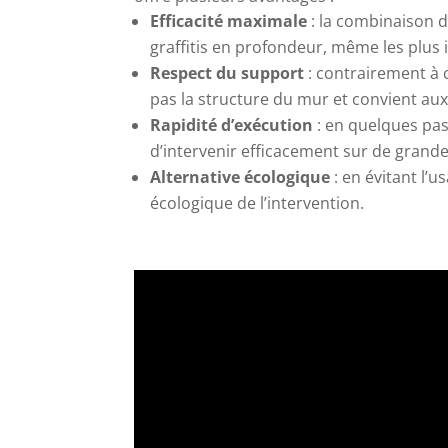
Efficacité maximale
: la combinaison d
graffitis en profondeur, même les plus 
Respect du support
: contrairement à 
pas la structure du mur et convient aux 
Rapidité d’exécution
: en quelques pas
d’intervenir efficacement sur de grande
Alternative écologique
: en évitant l’u
écologique de l’intervention.