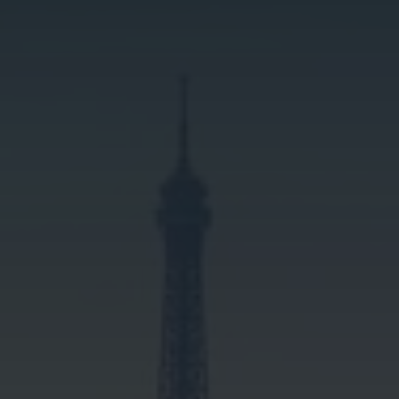
Seine-et-Marne (77)
Yvelines (78)
Essonne (91)
Hauts-de-Seine (92)
Seine-Saint-Denis (93)
Val-de-Marne (94)
Val-d’Oise (95)
NOS DOMAINES D’ACTIVITÉS DE NETTOYAGE
PROFESSIONNEL
✅ Nettoyage industrie
✅ Nettoyage de parking
✅ Nettoyage entreprises BTP
✅ Nettoyage usines
✅ Nettoyage entrepôts
✅ Nettoyage espaces urbains