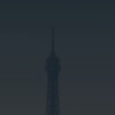
Paris (75)
Seine-et-Marne (77)
Yvelines (78)
Essonne (91)
Hauts-de-Seine (92)
Seine-Saint-Denis (93)
Val-de-Marne (94)
Val-d’Oise (95)
NOS DOMAINES D’ACTIVITÉS DE NETTOYAGE
PROFESSIONNEL
✅ Nettoyage industrie
✅ Nettoyage de parking
✅ Nettoyage entreprises BTP
✅ Nettoyage usines
✅ Nettoyage entrepôts
✅ Nettoyage espaces urbains